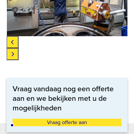
keys
to
access
the
carousel
navigation
buttons
Press
escape
to
go
Vraag vandaag nog een offerte
to
aan en we bekijken met u de
the
mogelijkheden
first
slide
Vraag offerte aan