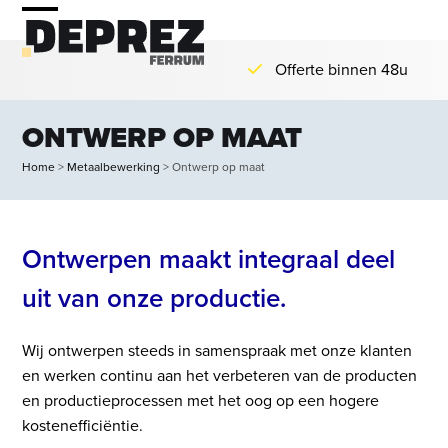
Skip
Open
Close
to
mobile
mobile
content
Offerte binnen 48u
menu
menu
ONTWERP OP MAAT
Home
>
Metaalbewerking
>
Ontwerp op maat
Ontwerpen maakt integraal deel
uit van onze productie.
Wij ontwerpen steeds in samenspraak met onze klanten
en werken continu aan het verbeteren van de producten
en productieprocessen met het oog op een hogere
kostenefficiëntie.