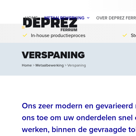
Skip
to
HOME
METAALBEWERKING
OVER DEPREZ FER
content
In-house productieproces
St
VERSPANING
Home
>
Metaalbewerking
>
Verspaning
Ons zeer modern en gevarieerd 
ons toe om uw onderdelen snel en
werken, binnen de gevraagde tol