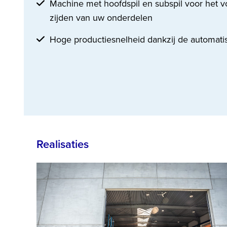
Machine met hoofdspil en subspil voor het v
zijden van uw onderdelen
Hoge productiesnelheid dankzij de automati
Realisaties
Use
the
left
and
right