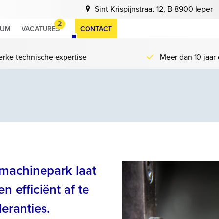
Sint-Krispijnstraat 12, B-8900 Ieper
2
RUM
VACATURES
CONTACT
erke technische expertise
Meer dan 10 jaar 
machinepark laat
 efficiënt af te
eranties.