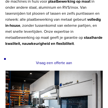
de machines in huis voor
plaatbewerking op maat
in
onder andere staal, aluminium en RVS/inox. Van
lasersnijden tot plooien of lassen en zelfs puntlassen en
rolwerk: alle plaatbewerking van metaal gebeurt
volledig
in-house
, zonder tussenkomst van externe partijen, en
met snelle levertijden. Onze expertise in
metaalbewerking op maat geeft je garantie op
staalharde
kwaliteit, nauwkeurigheid en flexibiliteit
.
Vraag een offerte aan
Use
the
left
and
right
arrow