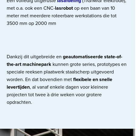
Een volledig uitgeruste
lasafdeling
(TIG/MIG/ elektrode),
met o.a. ook een CNC-
lasrobot
op een baan van 10
meter met meerdere roteerbare werkstations die tot
3500 mm op 2000 mm
Dankzij dit uitgebreide en
geautomatiseerde state-of-
the-art machinepark
kunnen grote series, prototypes en
speciale reeksen plaatwerk staalscherp uitgevoerd
worden. En dat bovendien met
flexibele en snelle
levertijden
, al vanaf enkele dagen voor kleinere
projecten tot twee à drie weken voor grotere
opdrachten.