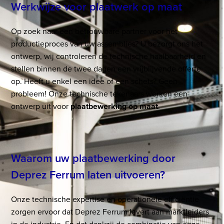
Werkwijze voor plaatwerk op maat
Op zoek naar een betrouwbare partner voor het
productieproces van uw assemblies? U bezorgt ons het
ontwerp, wij controleren de technische haalbaarheid en
stellen binnen de twee dagen een vrijblijvende offerte
op. Heeft u enkel een idee of een schets? Geen
probleem! Onze technische tekenaars werken een
ontwerp uit voor
plaatbewerking op maat
.
Waarom uw plaatbewerking door
Deprez Ferrum laten uitvoeren?
Onze technische expertise en operationele efficiëntie
zorgen ervoor dat Deprez Ferrum levert aan marktleiders