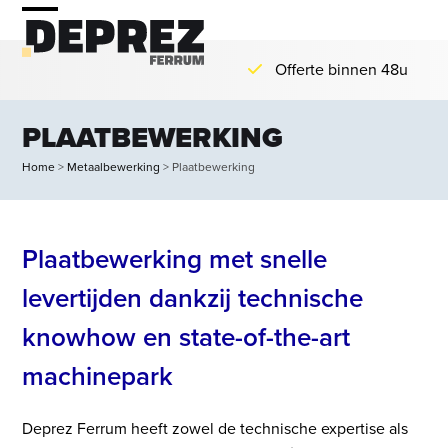
Skip
Open
Close
to
mobile
mobile
content
Meer dan 10 jaar ervaring
menu
menu
PLAATBEWERKING
Home
>
Metaalbewerking
>
Plaatbewerking
Plaatbewerking met snelle
levertijden dankzij technische
knowhow en state-of-the-art
machinepark
Deprez Ferrum heeft zowel de technische expertise als