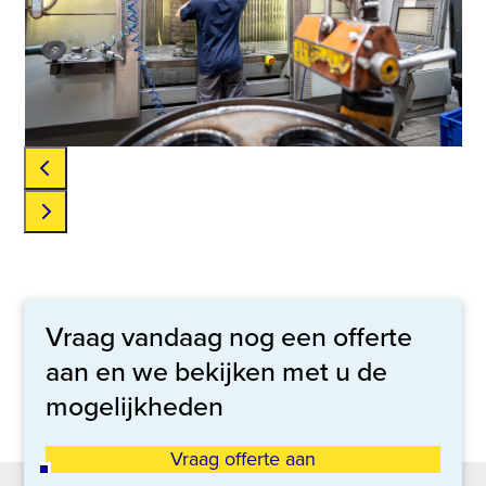
arrow
keys
to
access
the
carousel
navigation
buttons
Press
escape
to
go
Vraag vandaag nog een offerte
to
aan en we bekijken met u de
the
mogelijkheden
first
slide
Vraag offerte aan