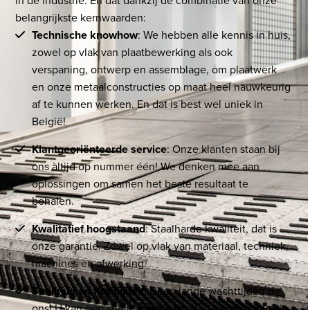
in de industrie. En dat dankzij de combinatie van onze
belangrijkste kernwaarden:
Technische knowhow
: We hebben alle kennis in huis,
zowel op vlak van plaatbewerking als ook
verspaning, ontwerp en assemblage, om plaatwerk
en onze metaalconstructies op maat heel nauwkeurig
af te kunnen werken. En dat is best wel uniek in
België!
Klantgeoriënteerde service
: Onze klanten staan bij
ons àltijd op nummer één! We denken mee aan
oplossingen om samen het beste resultaat te
behalen.
Kwalitatief hoogstaand
: Staalharde kwaliteit, dat is
onze garantie. Zowel op vlak van materiaal, techniek,
machines en afwerking.
Snelheid en flexibiliteit
: Geen lange wachttijden bij
ons! U kan een snelle reactie en vlotte communicatie