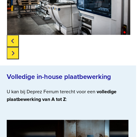
keys
to
access
the
carousel
navigation
buttons
Press
escape
Volledige in-house plaatbewerking
to
go
U kan bij Deprez Ferrum terecht voor een
volledige
to
plaatbewerking van A tot Z
:
the
first
slide